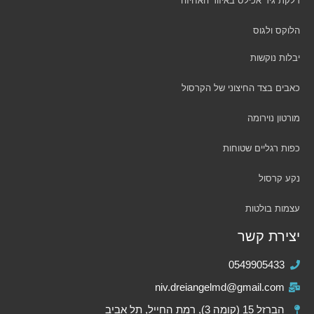
דלקת גיד אכילס באיזור האחיזה
הלוקס ולגוס
יבלות נוקשות
כאבים בצד החיצוני של הקרסול
מורטון נוירומה
כפות רגליים שטוחות
נקע קרסול
עצמות בולטות
יצירת קשר
0549905433
niv.dreiangelmd@gmail.com
הברזל 15 (קומה 3), רמת החייל, תל אביב