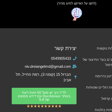
(לחצו על האייקון לחיוג מהיר)
יצירת קשר
ות נוקשות
0549905433
ים בצד החיצוני של
סול
niv.dreiangelmd@gmail.com
הברזל 15 (קומה 3), רמת החייל, תל
טון נוירומה
אביב
ת רגליים שטוחות
לד"ר ניב יש מעל 50 חוות דעת
באתר DocAdvisor עם דירוג ממוצע
 קרסול
של 9.8
★
★
★
★
★
★
★
★
★
★
ות בולטות