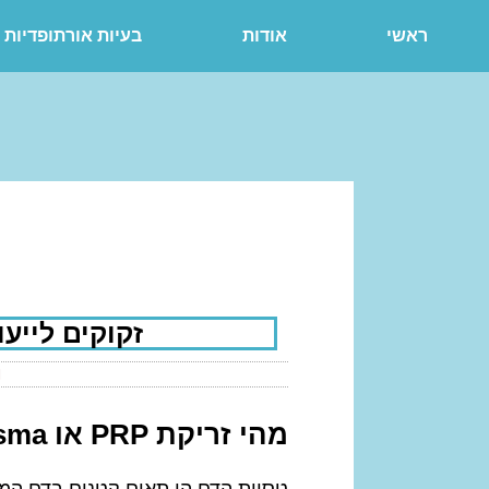
ראשי
אודות
בעיות אורתופדיות 
זקוקים לייעוץ 
מהי זריקת PRP או Platelet-Rich-Plasma?