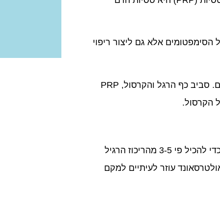
טסיות הדם הן תאים קטנים בדם המסייעים ליצירת קרישי דם להפסקת הדימום. פלזמה עשירה בטסיות (PRP) היא טסיות הדם
הקל על הסימפטומים אלא גם ליצור ריפוי
זריקות PRP משמשות לטיפול בפגיעות בגידים, ברצועות, בסחוס ובעצמות, כמו גם בדלקת פרקים. סביב כף הרגל והקרסול, PRP
כמות קטנה של דם המטופל נשאבת למבחנה מיוחדת ואז מוכנסת לצנטריפוגה. הטסיות מרוכזות כדי להכיל פי 3-5 מהריכוז הרגיל
קרבתו. שימוש באולטרסאונד עוזר לעיתיים למקם