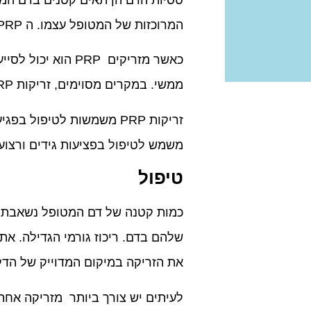
המרוכזות של המטופל עצמו. ה PRP מכיל מספר רב של גורמי גדילה, הנחשבים כממריצים ריפוי.
כאשר מזריקים PRP
ממשי. במקרים מסוימים, זריקות PRP עשויות להפחית את הצורך בתרופות ו / או ניתוחים.
משמש לטיפול בפציעות גידים ורצועות כגון plantar fasciitis ו Ostetoarthritis (שחיקת
טיפול
את הזריקה במיקום המדוייק של הדל
לעיתים יש צורך ביותר מזריקה אחת 